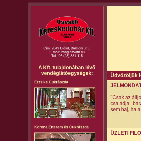
Cím: 2049 Diósd, Balatoni út 3.
E-mail:
info@osvath.hu
Tel.: 06 (23) 381-115
A Kft. tulajdonában lévő
vendéglátóegységek:
Üdvözöljük 
Erzsike Cukrászda
JELMONDA
"Csak az álljo
családja, ba
sem baj, ha a
Korona Étterem és Cukrászda
ÜZLETI FIL