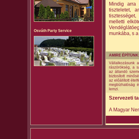
Mindig arra
tiszteletet,
tisztességet
melletti elkö
Vendéglátóeg
Osváth Party Service
munkába, s a
AMIRE ÉPÍTÜNK
Vállalkozásunk a
rászörökség, a s
az állandó szem
biztosított minő
az előállított éte
megbízhatóság és 
lemzi.
Szervezeti t
A Magyar Nemz