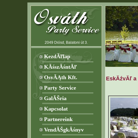
2049 Diósd, Balatoni út 3.
KezdĂľlap
KĂśszĂśntĂľ
OsvĂĄth Kft.
EskĂźvĂľ a
Party Service
GalĂŠria
Kapcsolat
Partnereink
VendĂŠgkĂśnyv