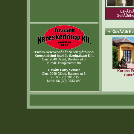
EskĂźvĂ
GellĂŠrth
OsvĂĄth Ker
Osváth Kereskedőház Vendéglátóipari,
Kereskedelmi Ipari és Szolgáltató Kft.
Cím: 2049 Diósd, Balatoni út 3.
E-mail: info@osvath.hu
Osváth Party Service
Korona É
Cím: 2049 Diósd, Balatoni út 3.
Cukr
Tel.: 06 (23) 381-115
Mobil: 06 (30) 9333-080