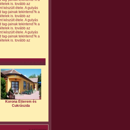
elek is. tovább az
 készült étele. A gulyás
 tag-jainak tekintend?k a
elek is. tovább az
 készült étele. A gulyás
 tag-jainak tekintend?k a
elek is. tovább az
 készült étele. A gulyás
 tag-jainak tekintend?k a
elek is. tovább az
Korona Étterem és
Cukrászda