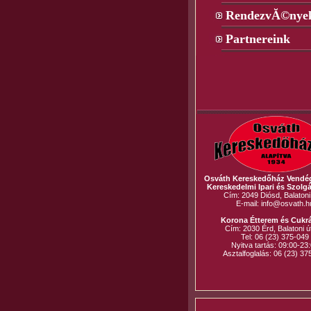
RendezvĂ©nye
Partnereink
Osváth Kereskedőház Vendégl
Kereskedelmi Ipari és Szolgál
Cím: 2049 Diósd, Balatoni 
E-mail: info@osvath.h
Korona Étterem és Cukr
Cím: 2030 Érd, Balatoni ú
Tel: 06 (23) 375-049
Nyitva tartás: 09:00-23
Asztalfoglalás: 06 (23) 37