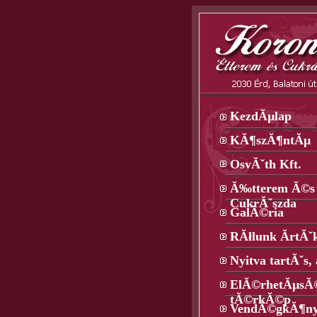
KezdĂµlap
KĂ¶szĂ¶ntĂµ
OsvĂˇth Kft.
Ă‰tterem Ă©s
CukrĂˇszda
GalĂ©ria
RĂłlunk Ă­rtĂˇ
Nyitva tartĂˇs,
ElĂ©rhetĂµsĂ
tĂ©rkĂ©p
VendĂ©gkĂ¶n