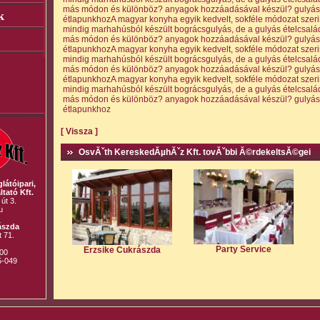
más módon és különböz? anyagok hozzáadásával készül? gulyásét
k
étlapunkhozA magyar konyha egyik kedvelt, sokféle módozat szerint
mindig marhahúsból készült bográcsgulyás, de a gulyás ételcsalád
más módon és különböz? anyagok hozzáadásával készül? gulyásét
étlapunkhozA magyar konyha egyik kedvelt, sokféle módozat szerint
mindig marhahúsból készült bográcsgulyás, de a gulyás ételcsalád
más módon és különböz? anyagok hozzáadásával készül? gulyásét
étlapunkhozA magyar konyha egyik kedvelt, sokféle módozat szerint
mindig marhahúsból készült bográcsgulyás, de a gulyás ételcsalád
más módon és különböz? anyagok hozzáadásával készül? gulyásét
étlapunkhoz
[ Vissza ]
OsvĂˇth KereskedĂµhĂˇz Kft. tovĂˇbbi Ă©rdekeltsĂ©gei
átóipari,
tató Kft.
út 3.
u
ászda
t 71.
Party Service
Erzsike Cukrászda
:00
5-049