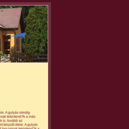
ele. A gulyás mindig
inak tekintend?k a más
 is. tovább az
 készült étele. A gulyás
 tag-jainak tekintend?k a